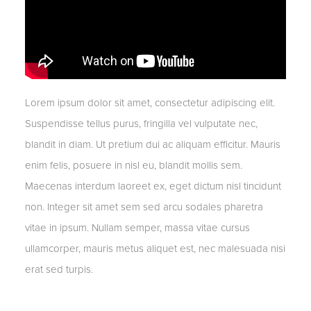
Lorem ipsum dolor sit amet, consectetur adipiscing elit.
Suspendisse tellus purus, fringilla vel vulputate nec,
blandit in diam. Ut pretium dui ac aliquam efficitur. Mauris
enim felis, posuere in nisl eu, blandit mollis sem.
Maecenas interdum laoreet ex, eget dictum nisl tincidunt
non. Integer sit amet sem sed arcu sodales pharetra
vitae in ipsum. Nullam semper, massa vitae cursus
ullamcorper, mauris metus aliquet est, nec malesuada nisi
erat sed turpis.