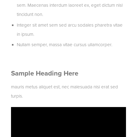
sem. Maecenas interdum laoreet ex, eget dictum nisl
tincidunt non.
Integer sit amet sem sed arcu sodales pharetra vitae
in ipsum.
Nullam semper, massa vitae cursus ullamcorper.
Sample Heading Here
mauris metus aliquet est, nec malesuada nisi erat sed
turpis.